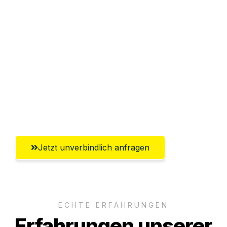
Sparen Sie bis zu 100€ bei Anfrage
Abwicklung innerhalb von 24 Stunden
Versichert bis zu 7.500€
Ggf. komplette Zollabwicklung inklusive
Umfassender Kundensupport aus
Bergisch Gladbach
Jetzt unverbindlich anfragen
ECHTE ERFAHRUNGEN
Erfahrungen unserer