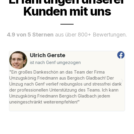
Kunden mit uns
4.9 von 5 Sternen
aus über 800+ Bewertungen.
Ulrich Gerste
ist nach Genf umgezogen
"Ein großes Dankeschön an das Team der Firma
"Di
Umzugskönig Friedmann aus Bergisch Gladbach! Der
Gla
Umzug nach Genf verlief reibungslos und stressfrei dank
Amst
der professionellen Unterstützung des Teams. Ich kann
effi
Umzugskönig Friedmann Bergisch Gladbach jedem
alle
uneingeschränkt weiterempfehlen!"
für 