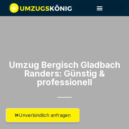
Umzug Bergisch Gladbach​
Randers: Günstig &
professionell​
Unverbindlich anfragen