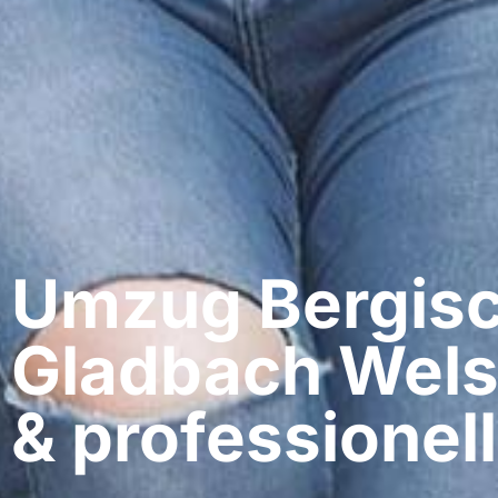
Umzug Bergis
Gladbach​ Wels
& professionell​