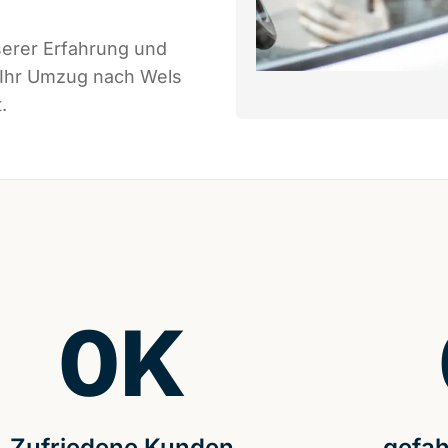
serer Erfahrung und
 Ihr Umzug nach Wels
.
0
K
Zufriedene Kunden
gefah