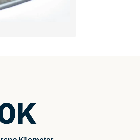
0
K
rene Kilometer