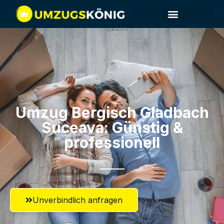
Umzug Bergisch Gladbach​
Suceava: Günstig &
professionell​
Unverbindlich anfragen