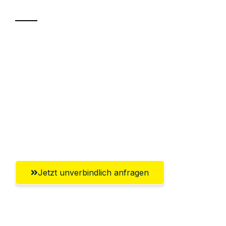
Sparen Sie bis zu 100€ bei Anfrage
Abwicklung innerhalb von 24 Stunden
Versichert bis zu 7.500€
Ggf. komplette Zollabwicklung inklusive
Umfassender Kundensupport aus
Bergisch Gladbach
Jetzt unverbindlich anfragen