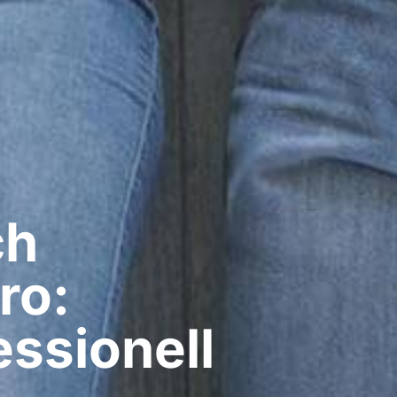
ch
ro:
ssionell​