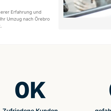
serer Erfahrung und
s Ihr Umzug nach Örebro
.
0
K
Zufriedene Kunden
gefah