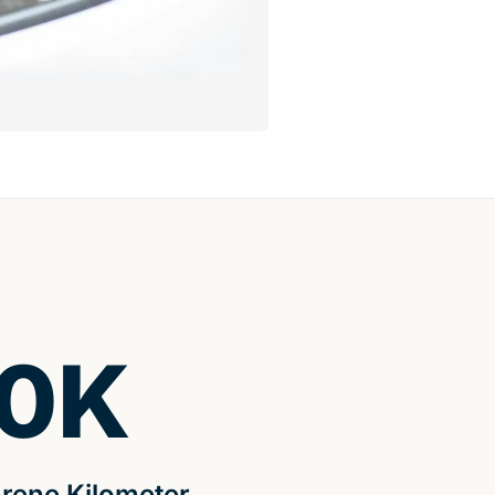
0
K
rene Kilometer