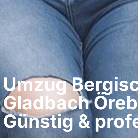
Umzug Bergis
Gladbach​ Öreb
Günstig & profe