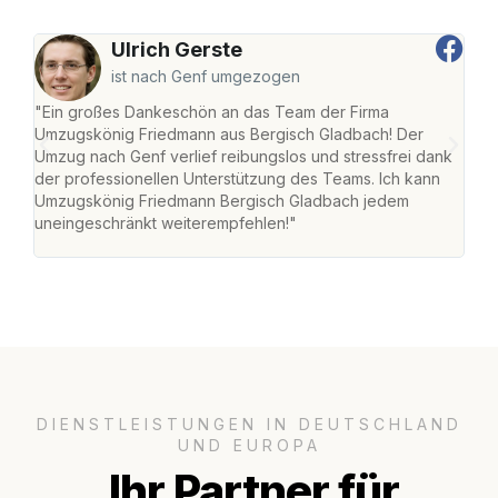
Ulrich Gerste
ist nach Genf umgezogen
"Ein großes Dankeschön an das Team der Firma
"Di
Umzugskönig Friedmann aus Bergisch Gladbach! Der
Gla
Umzug nach Genf verlief reibungslos und stressfrei dank
Amst
der professionellen Unterstützung des Teams. Ich kann
effi
Umzugskönig Friedmann Bergisch Gladbach jedem
alle
uneingeschränkt weiterempfehlen!"
für 
DIENSTLEISTUNGEN IN DEUTSCHLAND
UND EUROPA
Ihr Partner für