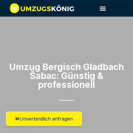
Umzug Bergisch Gladbach​
Šabac: Günstig &
professionell​
Unverbindlich anfragen