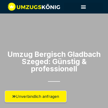
Umzug Bergisch Gladbach​
Szeged: Günstig &
professionell​
Unverbindlich anfragen