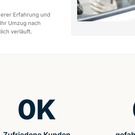
serer Erfahrung und
 Ihr Umzug nach
ich verläuft.
0
K
Zufriedene Kunden
gefah