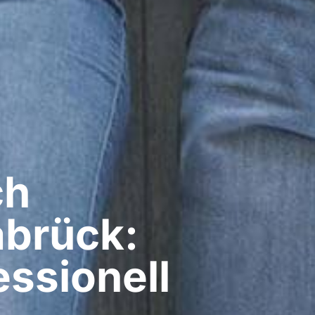
ch
abrück:
ssionell​