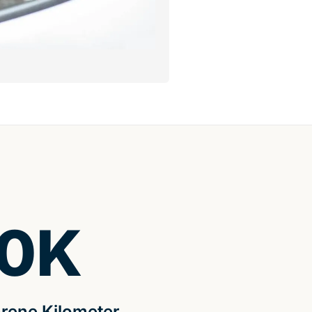
0
K
rene Kilometer