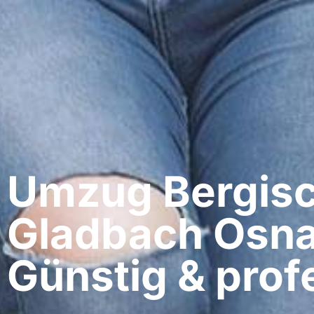
Umzug Bergis
Gladbach​ Osn
Günstig & profe