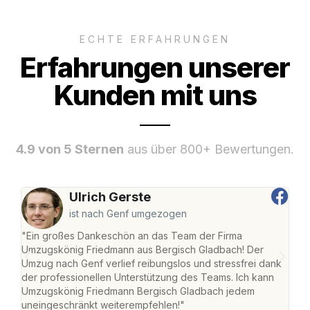
ECHTE ERFAHRUNGEN
Erfahrungen unserer
Kunden mit uns
4.9 von 5 Sternen
aus über 800+ Bewertungen.
Ulrich Gerste
ist nach Genf umgezogen
"Ein großes Dankeschön an das Team der Firma
"Di
Umzugskönig Friedmann aus Bergisch Gladbach! Der
Gla
Umzug nach Genf verlief reibungslos und stressfrei dank
Amst
der professionellen Unterstützung des Teams. Ich kann
effi
Umzugskönig Friedmann Bergisch Gladbach jedem
alle
uneingeschränkt weiterempfehlen!"
für 