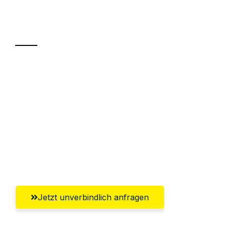
Ihr Umzug oder
Transport
Sparen Sie bis zu 100€ bei Anfrage
Abwicklung innerhalb von 24 Stunden
Versichert bis zu 7.500€
Ggf. komplette Zollabwicklung inklusive
Umfassender Kundensupport aus
Bergisch Gladbach
Jetzt unverbindlich anfragen