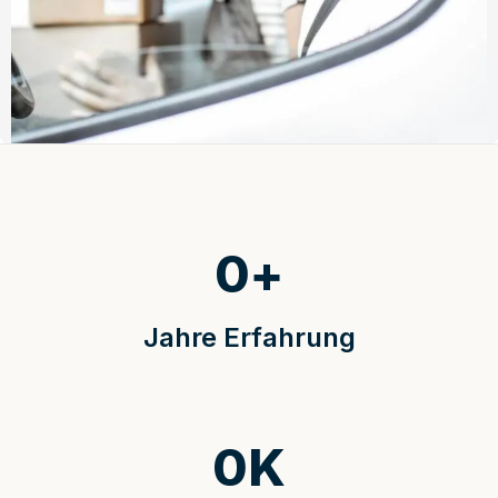
0
+
Jahre Erfahrung
0
K