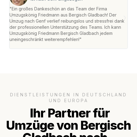
"Ein großes Dankeschön an das Team der Firma
"Di
Umzugskönig Friedmann aus Bergisch Gladbach! Der
Gla
Umzug nach Genf verlief reibungslos und stressfrei dank
Amst
der professionellen Unterstützung des Teams. Ich kann
effi
Umzugskönig Friedmann Bergisch Gladbach jedem
alle
uneingeschränkt weiterempfehlen!"
für 
DIENSTLEISTUNGEN IN DEUTSCHLAND
UND EUROPA
Ihr Partner für
Umzüge von Bergisch