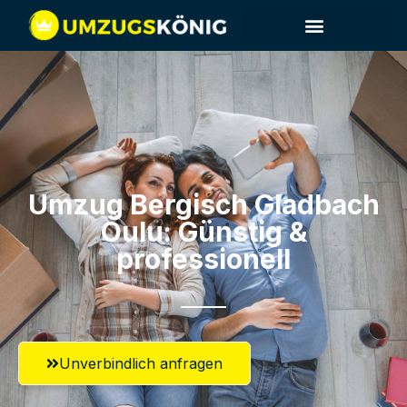
Umzug Bergisch Gladbach​
Oulu: Günstig &
professionell​
Unverbindlich anfragen