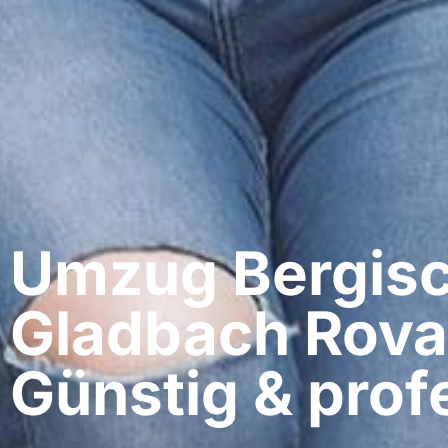
Umzug Bergis
Gladbach​ Rova
Günstig & profe