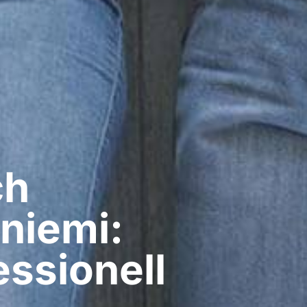
ch
niemi:
ssionell​