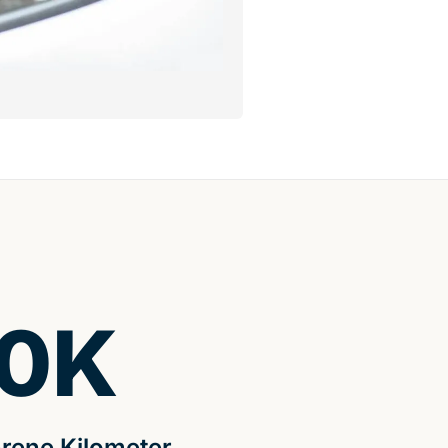
0
K
rene Kilometer