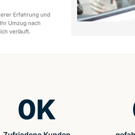
serer Erfahrung und
 Ihr Umzug nach
ch verläuft.
0
K
Zufriedene Kunden
gefah