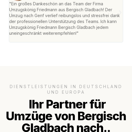
"Ein großes Dankeschön an das Team der Firma
"Di
Umzugskönig Friedmann aus Bergisch Gladbach! Der
Gla
Umzug nach Genf verlief reibungslos und stressfrei dank
Amst
der professionellen Unterstützung des Teams. Ich kann
effi
Umzugskönig Friedmann Bergisch Gladbach jedem
alle
uneingeschränkt weiterempfehlen!"
für 
DIENSTLEISTUNGEN IN DEUTSCHLAND
UND EUROPA
Ihr Partner für
Umzüge von Bergisch
Gladbach nach..