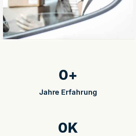
0
+
Jahre Erfahrung
0
K