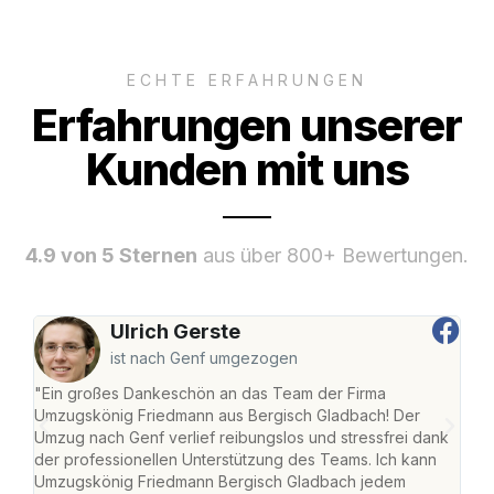
ECHTE ERFAHRUNGEN
Erfahrungen unserer
Kunden mit uns
4.9 von 5 Sternen
aus über 800+ Bewertungen.
Ulrich Gerste
ist nach Genf umgezogen
"Ein großes Dankeschön an das Team der Firma
"Di
Umzugskönig Friedmann aus Bergisch Gladbach! Der
Gla
Umzug nach Genf verlief reibungslos und stressfrei dank
Amst
der professionellen Unterstützung des Teams. Ich kann
effi
Umzugskönig Friedmann Bergisch Gladbach jedem
alle