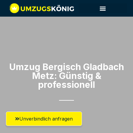
Umzug Bergisch Gladbach​
Metz: Günstig &
professionell​
Unverbindlich anfragen