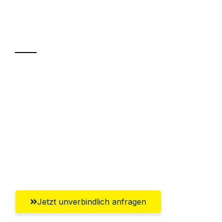
Ihr Umzug oder
Transport
Sparen Sie bis zu 100€ bei Anfrage
Abwicklung innerhalb von 24 Stunden
Versichert bis zu 7.500€
Ggf. komplette Zollabwicklung inklusive
Umfassender Kundensupport aus
Bergisch Gladbach
Jetzt unverbindlich anfragen