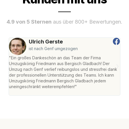
4.9 von 5 Sternen
aus über 800+ Bewertungen.
Ulrich Gerste
ist nach Genf umgezogen
"Ein großes Dankeschön an das Team der Firma
"Di
Umzugskönig Friedmann aus Bergisch Gladbach! Der
Gla
Umzug nach Genf verlief reibungslos und stressfrei dank
Amst
der professionellen Unterstützung des Teams. Ich kann
effi
Umzugskönig Friedmann Bergisch Gladbach jedem
alle
uneingeschränkt weiterempfehlen!"
für 