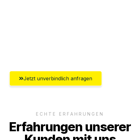
Abwicklung innerhalb von 24 Stunden
Versichert bis zu 7.500€
Ggf. komplette Zollabwicklung inklusive
Umfassender Kundensupport aus
Bergisch Gladbach
Jetzt unverbindlich anfragen
ECHTE ERFAHRUNGEN
Erfahrungen unserer
Kunden mit uns