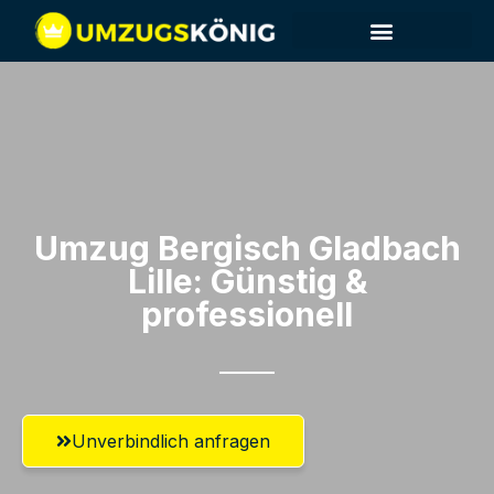
Umzug Bergisch Gladbach​
Lille: Günstig &
professionell​
Unverbindlich anfragen