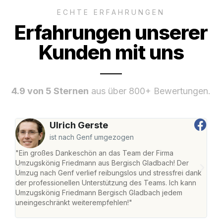
ECHTE ERFAHRUNGEN
Erfahrungen unserer
Kunden mit uns
4.9 von 5 Sternen
aus über 800+ Bewertungen.
Ulrich Gerste
ist nach Genf umgezogen
"Ein großes Dankeschön an das Team der Firma
"Di
Umzugskönig Friedmann aus Bergisch Gladbach! Der
Gla
Umzug nach Genf verlief reibungslos und stressfrei dank
Amst
der professionellen Unterstützung des Teams. Ich kann
effi
Umzugskönig Friedmann Bergisch Gladbach jedem
alle
uneingeschränkt weiterempfehlen!"
für 