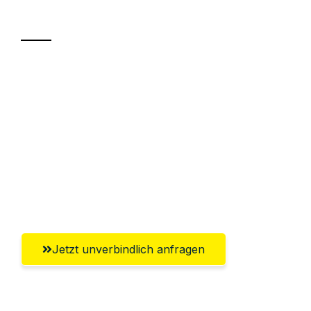
Transport
Sparen Sie bis zu 100€ bei Anfrage
Abwicklung innerhalb von 24 Stunden
Versichert bis zu 7.500€
Ggf. komplette Zollabwicklung inklusive
Umfassender Kundensupport aus
Bergisch Gladbach
Jetzt unverbindlich anfragen