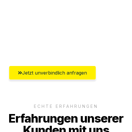
Abwicklung innerhalb von 24 Stunden
Versichert bis zu 7.500€
Ggf. komplette Zollabwicklung inklusive
Umfassender Kundensupport aus
Bergisch Gladbach
Jetzt unverbindlich anfragen
ECHTE ERFAHRUNGEN
Erfahrungen unserer
Kunden mit uns