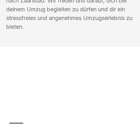
nach Zaanstad. Wir freuen uns darauf, dich bei
deinem Umzug begleiten zu dürfen und dir ein
stressfreies und angenehmes Umzugserlebnis zu
bieten.
UMZUGSKÖNIG FRIEDMANN BERGISCH
GLADBACH
Ihr Umzug oder
Transport
Sparen Sie bis zu 100€ bei Anfrage