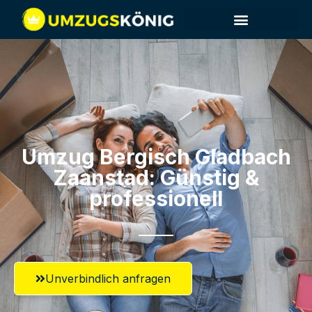
Umzug Bergisch Gladbach​
Zaanstad: Günstig &
professionell​
Unverbindlich anfragen