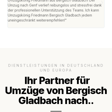
Umzugskönig Friedmann aus Bergisch Gladbach! Der
Gla
Umzug nach Genf verlief reibungslos und stressfrei dank
Amst
der professionellen Unterstützung des Teams. Ich kann
effi
Umzugskönig Friedmann Bergisch Gladbach jedem
alle
uneingeschränkt weiterempfehlen!"
für 
DIENSTLEISTUNGEN IN DEUTSCHLAND
UND EUROPA
Ihr Partner für
Umzüge von Bergisch
Gladbach nach..