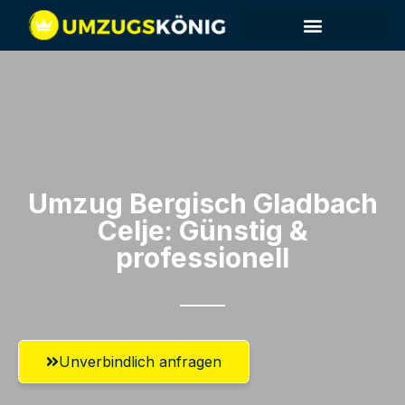
Umzug Bergisch Gladbach​
Celje: Günstig &
professionell​
Unverbindlich anfragen