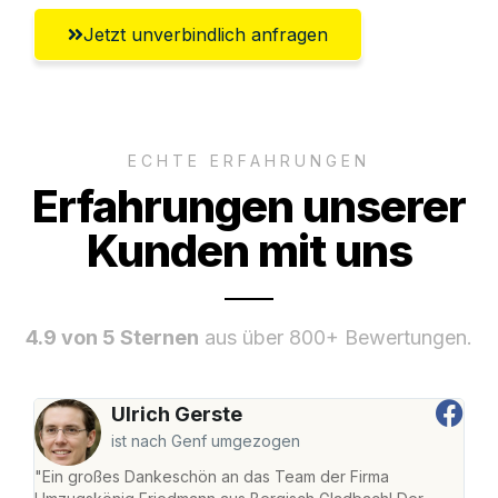
Jetzt unverbindlich anfragen
ECHTE ERFAHRUNGEN
Erfahrungen unserer
Kunden mit uns
4.9 von 5 Sternen
aus über 800+ Bewertungen.
Ulrich Gerste
ist nach Genf umgezogen
"Ein großes Dankeschön an das Team der Firma
"Di