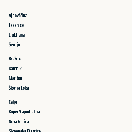
Ajdovščina
Jesenice
Ljubljana
Šentjur
Brežice
Kamnik
Maribor
Škofja Loka
Celje
Koper/Capodistria
Nova Gorica
Slovenska Bistrica