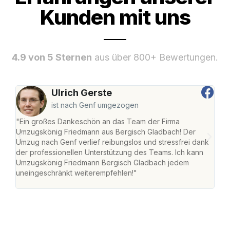
Kunden mit uns
4.9 von 5 Sternen
aus über 800+ Bewertungen.
Ulrich Gerste
ist nach Genf umgezogen
"Ein großes Dankeschön an das Team der Firma
"Di
Umzugskönig Friedmann aus Bergisch Gladbach! Der
Gla
Umzug nach Genf verlief reibungslos und stressfrei dank
Amst
der professionellen Unterstützung des Teams. Ich kann
effi
Umzugskönig Friedmann Bergisch Gladbach jedem
alle
uneingeschränkt weiterempfehlen!"
für 