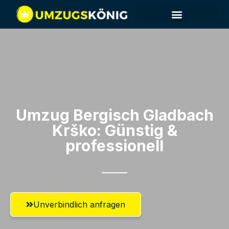
Umzug Bergisch Gladbach​
Krško: Günstig &
professionell​
Unverbindlich anfragen