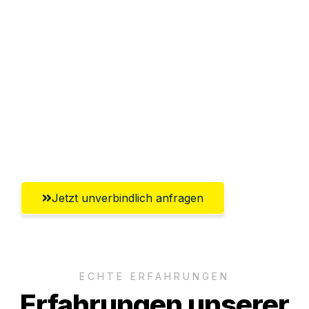
Sparen Sie bis zu 100€ bei Anfrage
Abwicklung innerhalb von 24 Stunden
Versichert bis zu 7.500€
Ggf. komplette Zollabwicklung inklusive
Umfassender Kundensupport aus
Bergisch Gladbach
Jetzt unverbindlich anfragen
ECHTE ERFAHRUNGEN
Erfahrungen unserer