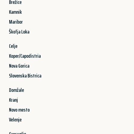
Brežice
Kamnik
Maribor
Škofja Loka
Celje
Koper/Capodistria
Nova Gorica
Slovenska Bistrica
Domžale
Kranj
Novo mesto
Velenje
Grosuplje