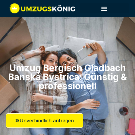
Umzug Bergisch Gladbach​
Banská Bystrica: Günstig &
professionell​
Unverbindlich anfragen