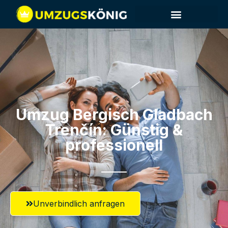
Umzug Bergisch Gladbach​
Trenčín: Günstig &
professionell​
Unverbindlich anfragen