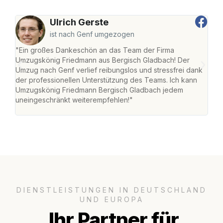
Ulrich Gerste
ist nach Genf umgezogen
"Ein großes Dankeschön an das Team der Firma
"Di
Umzugskönig Friedmann aus Bergisch Gladbach! Der
Gla
Umzug nach Genf verlief reibungslos und stressfrei dank
Amst
der professionellen Unterstützung des Teams. Ich kann
effi
Umzugskönig Friedmann Bergisch Gladbach jedem
alle
uneingeschränkt weiterempfehlen!"
für 
DIENSTLEISTUNGEN IN DEUTSCHLAND
UND EUROPA
Ihr Partner für