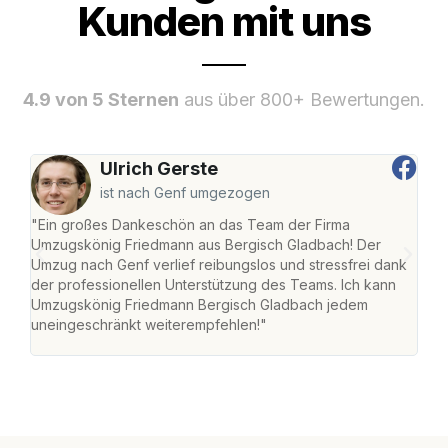
Kunden mit uns
4.9 von 5 Sternen
aus über 800+ Bewertungen.
Ulrich Gerste
ist nach Genf umgezogen
"Ein großes Dankeschön an das Team der Firma
"Di
Umzugskönig Friedmann aus Bergisch Gladbach! Der
Gla
Umzug nach Genf verlief reibungslos und stressfrei dank
Amst
der professionellen Unterstützung des Teams. Ich kann
effi
Umzugskönig Friedmann Bergisch Gladbach jedem
alle
uneingeschränkt weiterempfehlen!"
für 