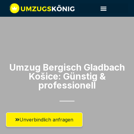
Umzug Bergisch Gladbach​
Košice: Günstig &
professionell​
Unverbindlich anfragen