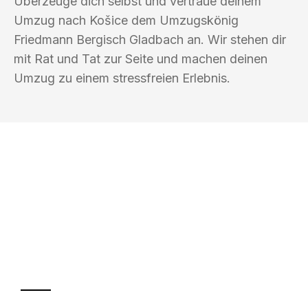
Überzeuge dich selbst und vertraue deinem
Umzug nach Košice dem Umzugskönig
Friedmann Bergisch Gladbach an. Wir stehen dir
mit Rat und Tat zur Seite und machen deinen
Umzug zu einem stressfreien Erlebnis.
UMZUGSKÖNIG FRIEDMANN BERGISCH
GLADBACH
Ihr Umzug oder
Transport