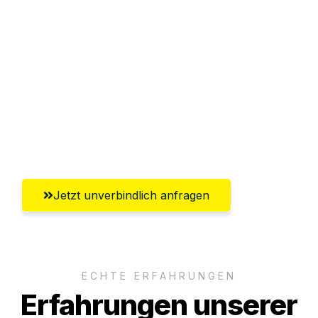
Sparen Sie bis zu 100€ bei Anfrage
Abwicklung innerhalb von 24 Stunden
Versichert bis zu 7.500€
Ggf. komplette Zollabwicklung inklusive
Umfassender Kundensupport aus
Bergisch Gladbach
Jetzt unverbindlich anfragen
ECHTE ERFAHRUNGEN
Erfahrungen unserer