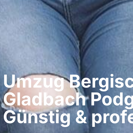
Umzug Bergis
Gladbach​ Podg
Günstig & profe