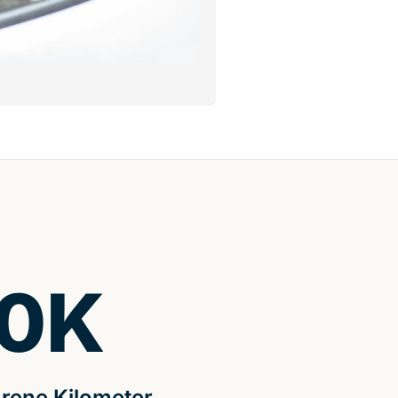
0
K
rene Kilometer