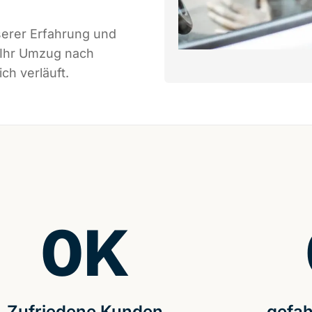
serer Erfahrung und
 Ihr Umzug nach
ch verläuft.
0
K
Zufriedene Kunden
gefah