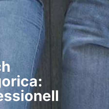
ch
orica:
ssionell​