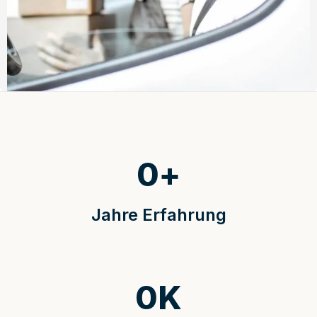
0
+
Jahre Erfahrung
0
K