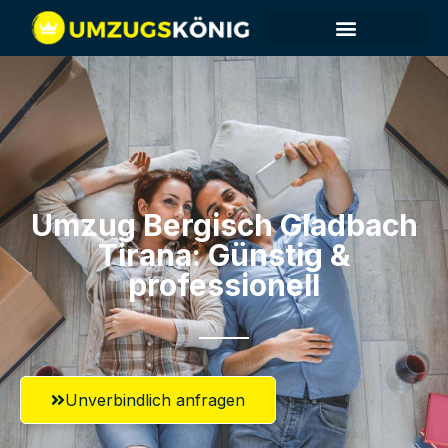
Umzug Bergisch Gladbach​
Tirana: Günstig &
professionell​
Unverbindlich anfragen