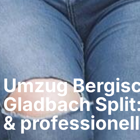
Umzug Bergis
Gladbach​ Split
& professionell​