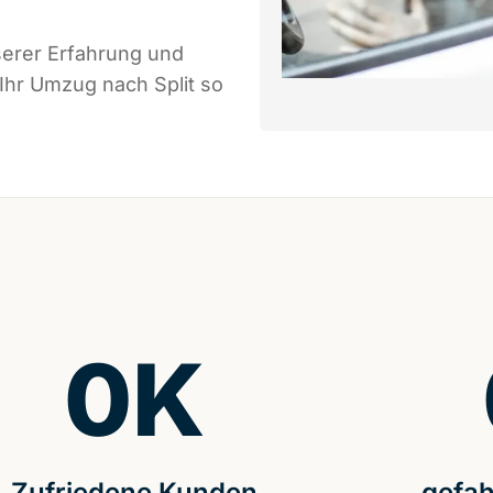
serer Erfahrung und
Ihr Umzug nach Split so
0
K
Zufriedene Kunden
gefah