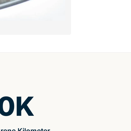
0
K
rene Kilometer