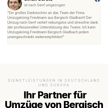
ist nach Genf umgezogen
"Ein großes Dankeschön an das Team der Firma
"Di
Umzugskönig Friedmann aus Bergisch Gladbach! Der
Gla
Umzug nach Genf verlief reibungslos und stressfrei dank
Amst
der professionellen Unterstützung des Teams. Ich kann
effi
Umzugskönig Friedmann Bergisch Gladbach jedem
alle
uneingeschränkt weiterempfehlen!"
für 
DIENSTLEISTUNGEN IN DEUTSCHLAND
UND EUROPA
Ihr Partner für
Umzüge von Bergisch