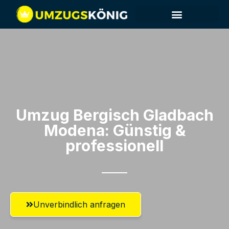
Umzug Bergisch Gladbach​
Modena: Günstig &
professionell​
Unverbindlich anfragen