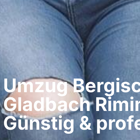
Umzug Bergis
Gladbach​ Rimin
Günstig & profe