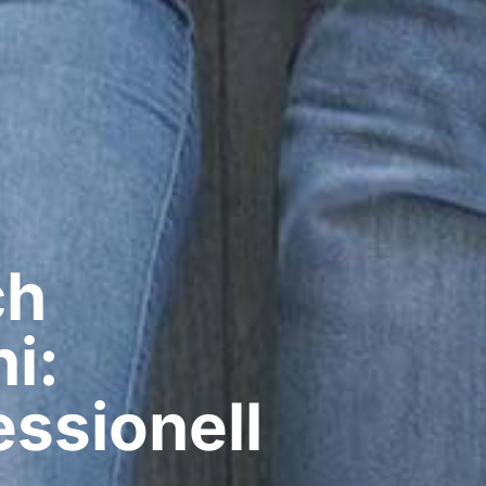
ch
i:
ssionell​