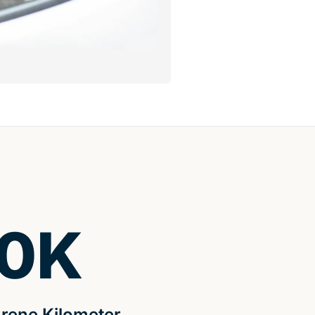
0
K
rene Kilometer