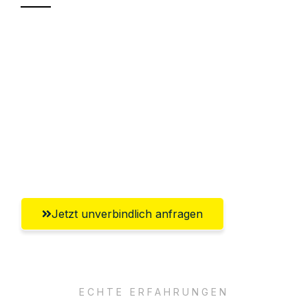
Sparen Sie bis zu 100€ bei Anfrage
Abwicklung innerhalb von 24 Stunden
Versichert bis zu 7.500€
Ggf. komplette Zollabwicklung inklusive
Umfassender Kundensupport aus
Bergisch Gladbach
Jetzt unverbindlich anfragen
ECHTE ERFAHRUNGEN