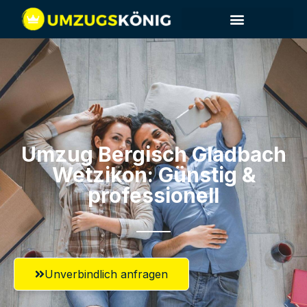
Umzug Bergisch Gladbach​
Wetzikon: Günstig &
professionell​
Unverbindlich anfragen