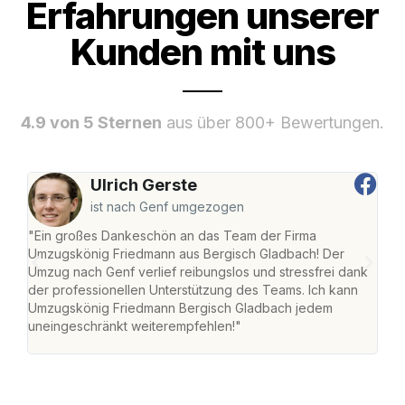
Erfahrungen unserer
Kunden mit uns
4.9 von 5 Sternen
aus über 800+ Bewertungen.
Ulrich Gerste
ist nach Genf umgezogen
"Ein großes Dankeschön an das Team der Firma
"Di
Umzugskönig Friedmann aus Bergisch Gladbach! Der
Gla
Umzug nach Genf verlief reibungslos und stressfrei dank
Amst
der professionellen Unterstützung des Teams. Ich kann
effi
Umzugskönig Friedmann Bergisch Gladbach jedem
alle
uneingeschränkt weiterempfehlen!"
für 