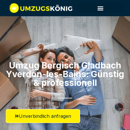
Umzug Bergisch Gladbach​
Yverdon-les-Bains: Günstig
& professionell​
Unverbindlich anfragen