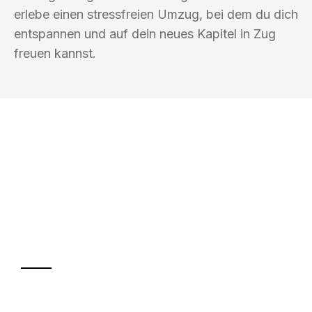
erlebe einen stressfreien Umzug, bei dem du dich
entspannen und auf dein neues Kapitel in Zug
freuen kannst.
UMZUGSKÖNIG FRIEDMANN BERGISCH
GLADBACH
Ihr Umzug oder
Transport
Sparen Sie bis zu 100€ bei Anfrage