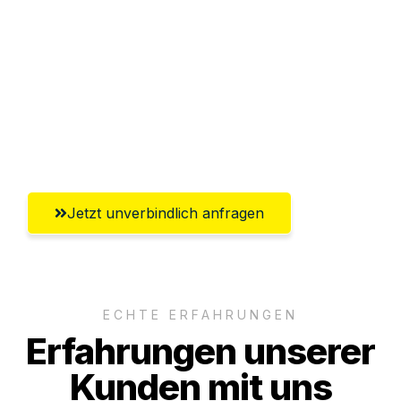
Abwicklung innerhalb von 24 Stunden
Versichert bis zu 7.500€
Ggf. komplette Zollabwicklung inklusive
Umfassender Kundensupport aus
Bergisch Gladbach
Jetzt unverbindlich anfragen
ECHTE ERFAHRUNGEN
Erfahrungen unserer
Kunden mit uns