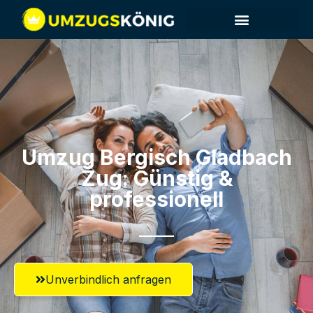
Umzug Bergisch Gladbach​
Zug: Günstig &
professionell​
Unverbindlich anfragen