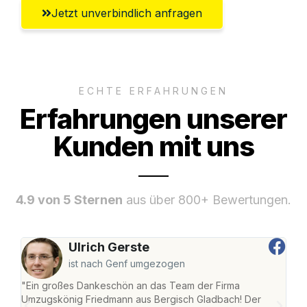
Jetzt unverbindlich anfragen
ECHTE ERFAHRUNGEN
Erfahrungen unserer
Kunden mit uns
4.9 von 5 Sternen
aus über 800+ Bewertungen.
Ulrich Gerste
ist nach Genf umgezogen
"Ein großes Dankeschön an das Team der Firma
"Di
Umzugskönig Friedmann aus Bergisch Gladbach! Der
Gla