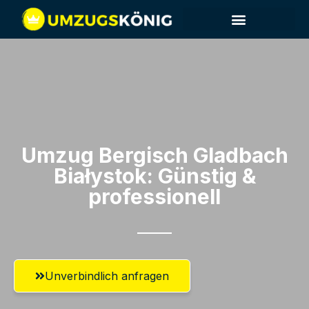
Umzug Bergisch Gladbach​
Białystok: Günstig &
professionell​
Unverbindlich anfragen