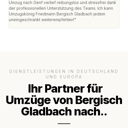
Umzug nach Genf verlief reibungslos und stressfrei dank
Amst
der professionellen Unterstützung des Teams. Ich kann
effi
Umzugskönig Friedmann Bergisch Gladbach jedem
alle
uneingeschränkt weiterempfehlen!"
für 
DIENSTLEISTUNGEN IN DEUTSCHLAND
UND EUROPA
Ihr Partner für
Umzüge von Bergisch
Gladbach nach..