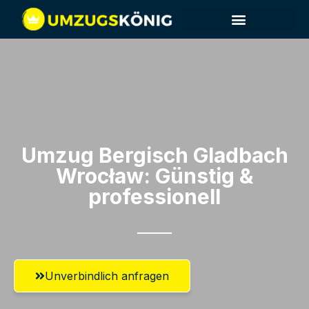
Umzug Bergisch Gladbach​
Wrocław: Günstig &
professionell​
Unverbindlich anfragen