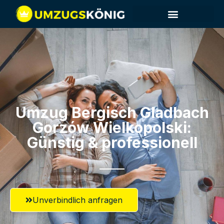
Umzug Bergisch Gladbach​
Gorzów Wielkopolski:
Günstig & professionell​
Unverbindlich anfragen