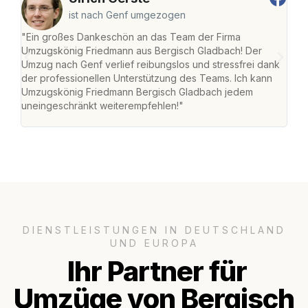
ist nach Genf umgezogen
"Ein großes Dankeschön an das Team der Firma
"Di
Umzugskönig Friedmann aus Bergisch Gladbach! Der
Gla
Umzug nach Genf verlief reibungslos und stressfrei dank
Amst
der professionellen Unterstützung des Teams. Ich kann
effi
Umzugskönig Friedmann Bergisch Gladbach jedem
alle
uneingeschränkt weiterempfehlen!"
für 
DIENSTLEISTUNGEN IN DEUTSCHLAND
UND EUROPA
Ihr Partner für
Umzüge von Bergisch