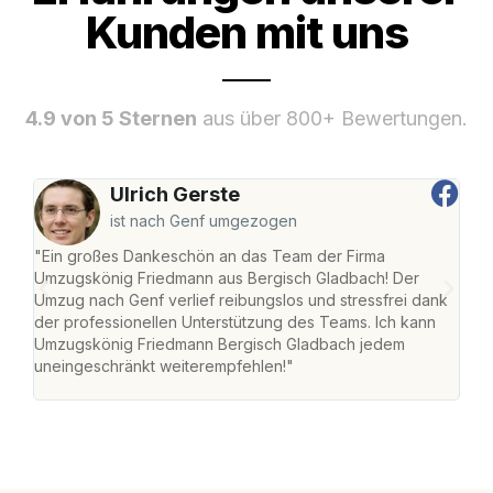
Kunden mit uns
4.9 von 5 Sternen
aus über 800+ Bewertungen.
Ulrich Gerste
ist nach Genf umgezogen
"Ein großes Dankeschön an das Team der Firma
"Di
Umzugskönig Friedmann aus Bergisch Gladbach! Der
Gla
Umzug nach Genf verlief reibungslos und stressfrei dank
Amst
der professionellen Unterstützung des Teams. Ich kann
effi
Umzugskönig Friedmann Bergisch Gladbach jedem
alle
uneingeschränkt weiterempfehlen!"
für 