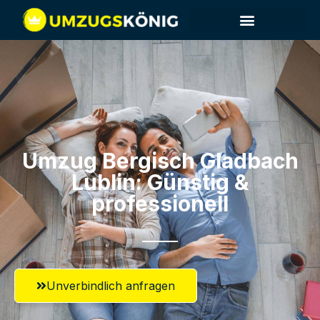
Umzug Bergisch Gladbach​
Lublin: Günstig &
professionell​
Unverbindlich anfragen