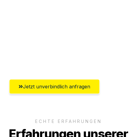
Sparen Sie bis zu 100€ bei Anfrage
Abwicklung innerhalb von 24 Stunden
Versichert bis zu 7.500€
Ggf. komplette Zollabwicklung inklusive
Umfassender Kundensupport aus
Bergisch Gladbach
Jetzt unverbindlich anfragen
ECHTE ERFAHRUNGEN
Erfahrungen unserer