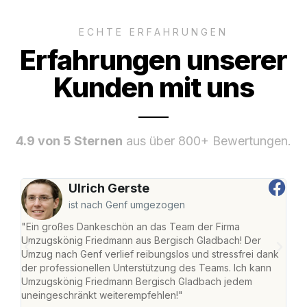
ECHTE ERFAHRUNGEN
Erfahrungen unserer
Kunden mit uns
4.9 von 5 Sternen
aus über 800+ Bewertungen.
Ulrich Gerste
ist nach Genf umgezogen
"Ein großes Dankeschön an das Team der Firma
"Di
Umzugskönig Friedmann aus Bergisch Gladbach! Der
Gla
Umzug nach Genf verlief reibungslos und stressfrei dank
Amst
der professionellen Unterstützung des Teams. Ich kann
effi
Umzugskönig Friedmann Bergisch Gladbach jedem
alle
uneingeschränkt weiterempfehlen!"
für 