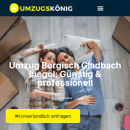
Umzug Bergisch Gladbach​
Inegöl: Günstig &
professionell​
Unverbindlich anfragen