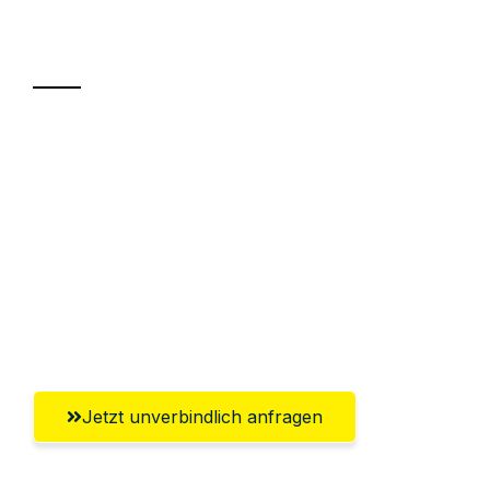
Transport
Sparen Sie bis zu 100€ bei Anfrage
Abwicklung innerhalb von 24 Stunden
Versichert bis zu 7.500€
Ggf. komplette Zollabwicklung inklusive
Umfassender Kundensupport aus
Bergisch Gladbach
Jetzt unverbindlich anfragen