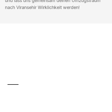
und lass uns gemeinsam deinen Umzugstraum
nach Viransehir Wirklichkeit werden!
UMZUGSKÖNIG FRIEDMANN BERGISCH
GLADBACH
Ihr Umzug oder
Transport
Sparen Sie bis zu 100€ bei Anfrage
Abwicklung innerhalb von 24 Stunden