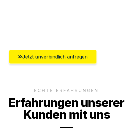
Versichert bis zu 7.500€
Ggf. komplette Zollabwicklung inklusive
Umfassender Kundensupport aus
Bergisch Gladbach
Jetzt unverbindlich anfragen
ECHTE ERFAHRUNGEN
Erfahrungen unserer
Kunden mit uns