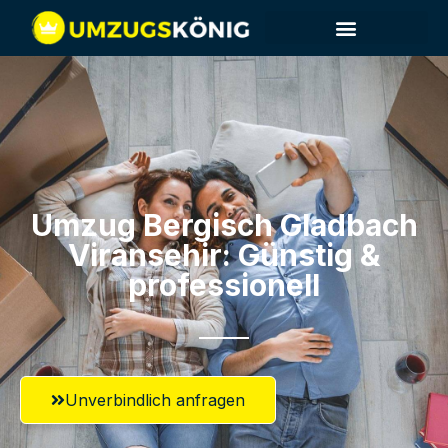
Umzug Bergisch Gladbach​
Viransehir: Günstig &
professionell​
Unverbindlich anfragen