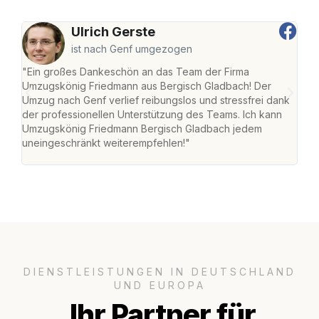
Ulrich Gerste
ist nach Genf umgezogen
"Ein großes Dankeschön an das Team der Firma
"Di
Umzugskönig Friedmann aus Bergisch Gladbach! Der
Gla
Umzug nach Genf verlief reibungslos und stressfrei dank
Amst
der professionellen Unterstützung des Teams. Ich kann
effi
Umzugskönig Friedmann Bergisch Gladbach jedem
alle
uneingeschränkt weiterempfehlen!"
für 
DIENSTLEISTUNGEN IN DEUTSCHLAND
UND EUROPA
Ihr Partner für