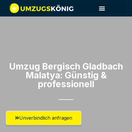
Umzug Bergisch Gladbach​
Malatya: Günstig &
professionell​
Unverbindlich anfragen