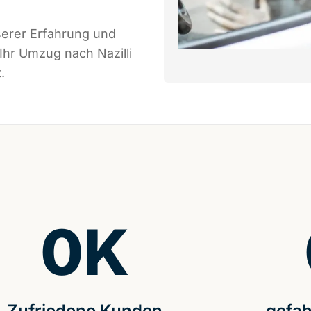
serer Erfahrung und
Ihr Umzug nach Nazilli
.
0
K
Zufriedene Kunden
gefah