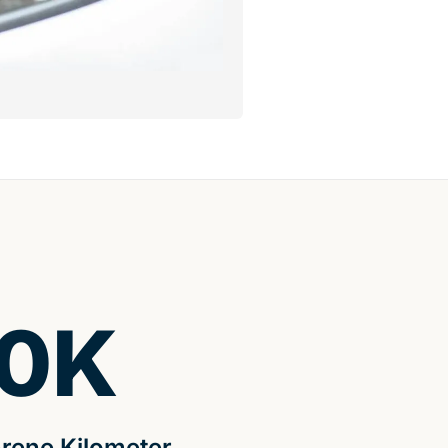
0
K
rene Kilometer