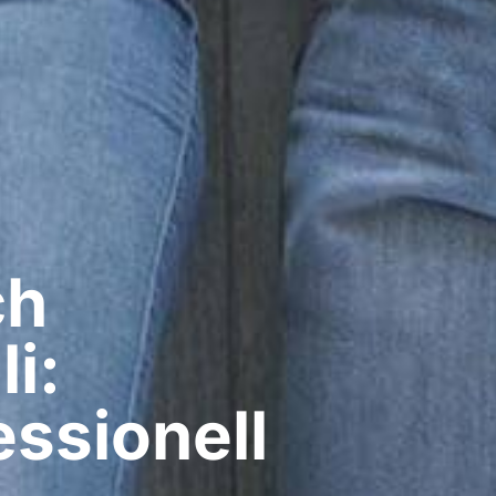
ch
li:
ssionell​