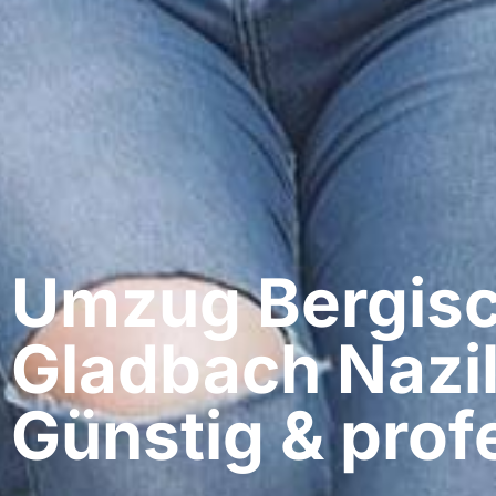
Umzug Bergis
Gladbach​ Nazil
Günstig & profe