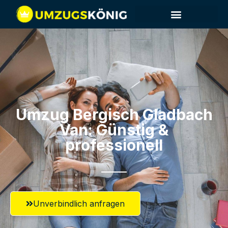
Umzug Bergisch Gladbach​
Van: Günstig &
professionell​
Unverbindlich anfragen