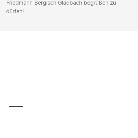
Friedmann Bergisch Gladbach begrüßen zu
dürfen!
UMZUGSKÖNIG FRIEDMANN BERGISCH
GLADBACH
Ihr Umzug oder
Transport
Sparen Sie bis zu 100€ bei Anfrage
Abwicklung innerhalb von 24 Stunden