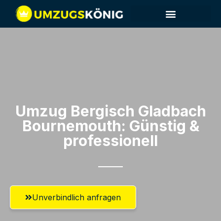
Umzug Bergisch Gladbach​
Bournemouth: Günstig &
professionell​
Unverbindlich anfragen