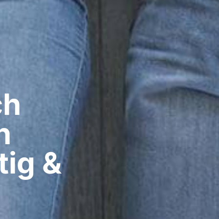
ch
h
tig &