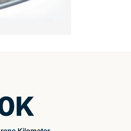
0
K
rene Kilometer