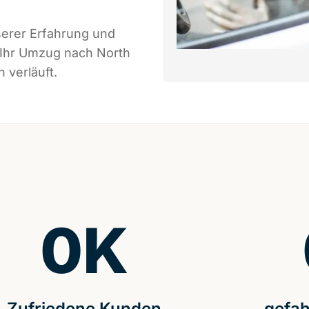
serer Erfahrung und
 Ihr Umzug nach North
 verläuft.
0
K
Zufriedene Kunden
gefah