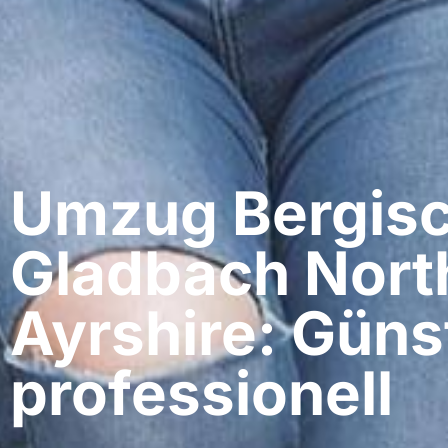
Umzug Bergis
Gladbach​ Nort
Ayrshire: Güns
professionell​