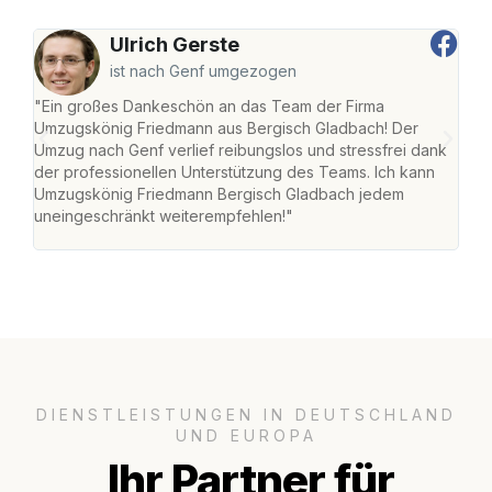
Ulrich Gerste
ist nach Genf umgezogen
"Ein großes Dankeschön an das Team der Firma
"Di
Umzugskönig Friedmann aus Bergisch Gladbach! Der
Gla
Umzug nach Genf verlief reibungslos und stressfrei dank
Amst
der professionellen Unterstützung des Teams. Ich kann
effi
Umzugskönig Friedmann Bergisch Gladbach jedem
alle
uneingeschränkt weiterempfehlen!"
für 
DIENSTLEISTUNGEN IN DEUTSCHLAND
UND EUROPA
Ihr Partner für