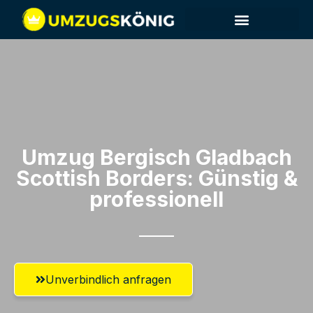
Umzug Bergisch Gladbach​
Scottish Borders: Günstig &
professionell​
Unverbindlich anfragen