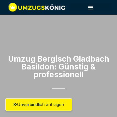
Umzug Bergisch Gladbach​
Basildon: Günstig &
professionell​
Unverbindlich anfragen