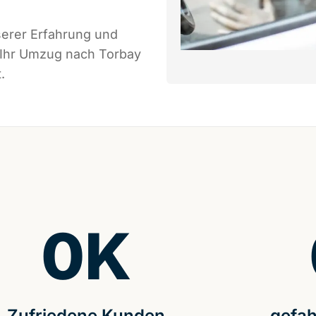
serer Erfahrung und
 Ihr Umzug nach Torbay
.
0
K
Zufriedene Kunden
gefah