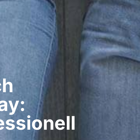
ch
ay:
ssionell​