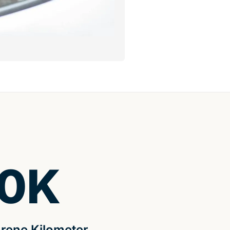
0
K
rene Kilometer