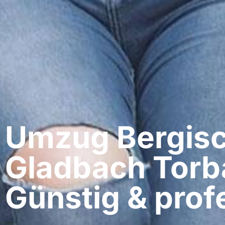
Umzug Bergis
Gladbach​ Torb
Günstig & profe