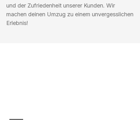
und der Zufriedenheit unserer Kunden. Wir
machen deinen Umzug zu einem unvergesslichen
Erlebnis!
UMZUGSKÖNIG FRIEDMANN BERGISCH
GLADBACH
Ihr Umzug oder
Transport
Sparen Sie bis zu 100€ bei Anfrage