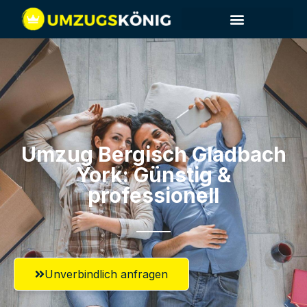
Umzug Bergisch Gladbach​
York: Günstig &
professionell​
Unverbindlich anfragen