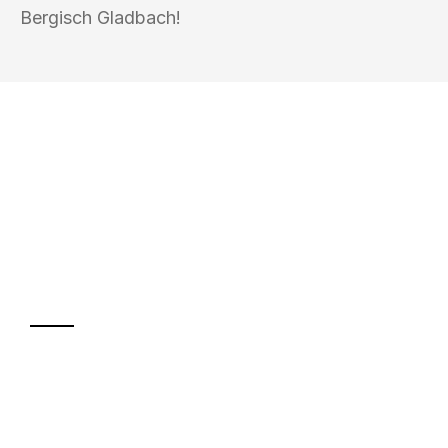
Bergisch Gladbach!
UMZUGSKÖNIG FRIEDMANN BERGISCH
GLADBACH
Ihr Umzug oder
Transport
Sparen Sie bis zu 100€ bei Anfrage
Abwicklung innerhalb von 24 Stunden
Versichert bis zu 7.500€