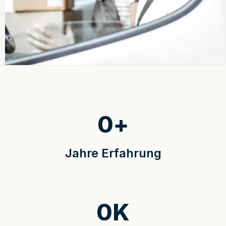
0
+
Jahre Erfahrung
0
K