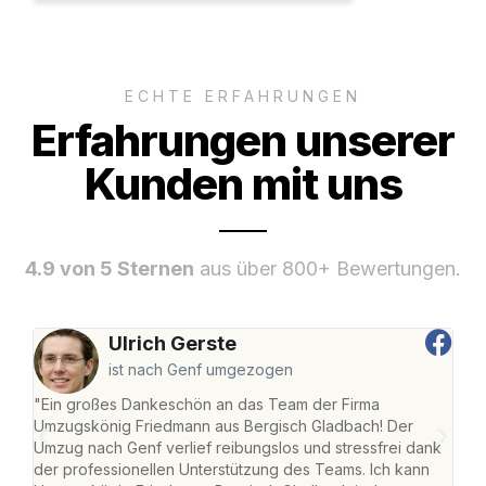
ECHTE ERFAHRUNGEN
Erfahrungen unserer
Kunden mit uns
4.9 von 5 Sternen
aus über 800+ Bewertungen.
Ulrich Gerste
ist nach Genf umgezogen
"Ein großes Dankeschön an das Team der Firma
"Di
Umzugskönig Friedmann aus Bergisch Gladbach! Der
Gla
Umzug nach Genf verlief reibungslos und stressfrei dank
Amst
der professionellen Unterstützung des Teams. Ich kann
effi