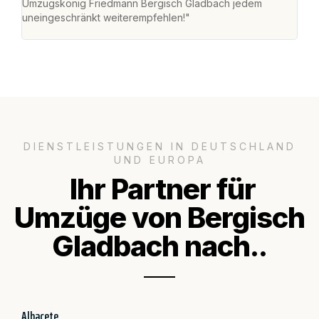
Umzugskönig Friedmann Bergisch Gladbach jedem
alle
uneingeschränkt weiterempfehlen!"
für 
DIENSTLEISTUNGEN IN DEUTSCHLAND
UND EUROPA
Ihr Partner für
Umzüge von Bergisch
Gladbach nach..
Albacete