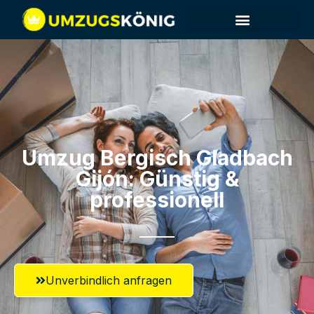
Umzug Bergisch Gladbach​
Gijón: Günstig &
professionell​
Unverbindlich anfragen