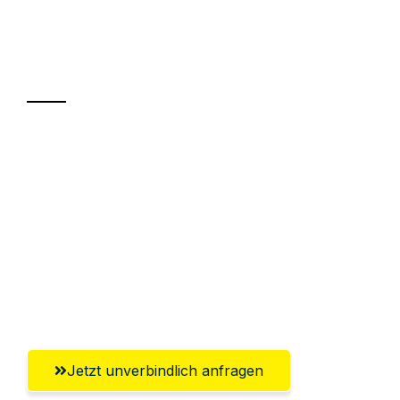
Ihr Umzug oder
Transport
Sparen Sie bis zu 100€ bei Anfrage
Abwicklung innerhalb von 24 Stunden
Versichert bis zu 7.500€
Ggf. komplette Zollabwicklung inklusive
Umfassender Kundensupport aus
Bergisch Gladbach
Jetzt unverbindlich anfragen