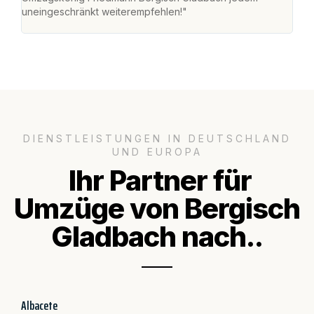
uneingeschränkt weiterempfehlen!"
für 
DIENSTLEISTUNGEN IN DEUTSCHLAND
UND EUROPA
Ihr Partner für
Umzüge von Bergisch
Gladbach nach..
Albacete