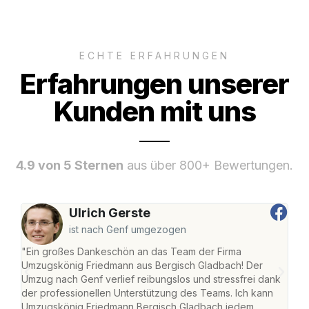
ECHTE ERFAHRUNGEN
Erfahrungen unserer
Kunden mit uns
4.9 von 5 Sternen
aus über 800+ Bewertungen.
Ulrich Gerste
ist nach Genf umgezogen
"Ein großes Dankeschön an das Team der Firma
"Di
Umzugskönig Friedmann aus Bergisch Gladbach! Der
Gla
Umzug nach Genf verlief reibungslos und stressfrei dank
Amst
der professionellen Unterstützung des Teams. Ich kann
effi
Umzugskönig Friedmann Bergisch Gladbach jedem
alle