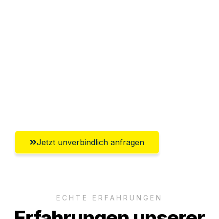
Sparen Sie bis zu 100€ bei Anfrage
Abwicklung innerhalb von 24 Stunden
Versichert bis zu 7.500€
Ggf. komplette Zollabwicklung inklusive
Umfassender Kundensupport aus
Bergisch Gladbach
Jetzt unverbindlich anfragen
ECHTE ERFAHRUNGEN
Erfahrungen unserer