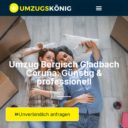
Umzug Bergisch Gladbach​
Coruña: Günstig &
professionell​
Unverbindlich anfragen