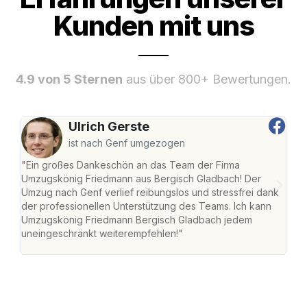
Kunden mit uns
4.9 von 5 Sternen
aus über 800+ Bewertungen.
Ulrich Gerste
ist nach Genf umgezogen
"Ein großes Dankeschön an das Team der Firma
"Di
Umzugskönig Friedmann aus Bergisch Gladbach! Der
Gla
Umzug nach Genf verlief reibungslos und stressfrei dank
Amst
der professionellen Unterstützung des Teams. Ich kann
effi
Umzugskönig Friedmann Bergisch Gladbach jedem
alle
uneingeschränkt weiterempfehlen!"
für 