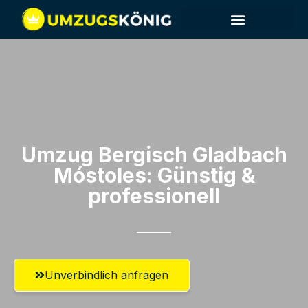
Umzug Bergisch Gladbach​
Móstoles: Günstig &
professionell​
Unverbindlich anfragen