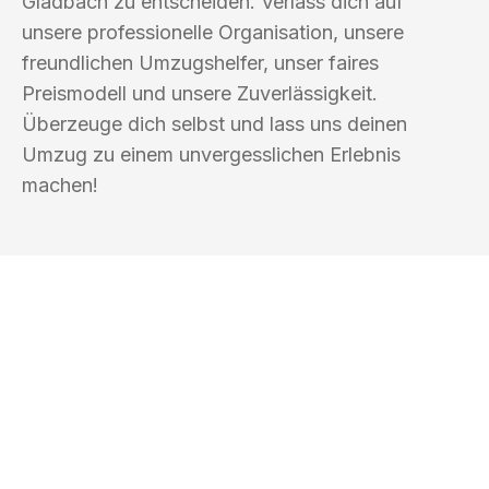
Gladbach zu entscheiden. Verlass dich auf
unsere professionelle Organisation, unsere
freundlichen Umzugshelfer, unser faires
Preismodell und unsere Zuverlässigkeit.
Überzeuge dich selbst und lass uns deinen
Umzug zu einem unvergesslichen Erlebnis
machen!
UMZUGSKÖNIG FRIEDMANN BERGISCH
GLADBACH
Ihr Umzug oder
Transport