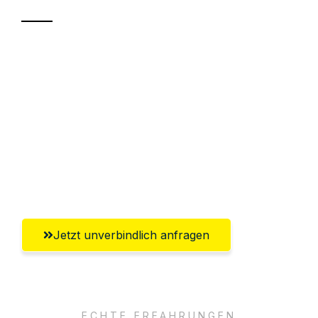
Sparen Sie bis zu 100€ bei Anfrage
Abwicklung innerhalb von 24 Stunden
Versichert bis zu 7.500€
Ggf. komplette Zollabwicklung inklusive
Umfassender Kundensupport aus
Bergisch Gladbach
Jetzt unverbindlich anfragen
ECHTE ERFAHRUNGEN