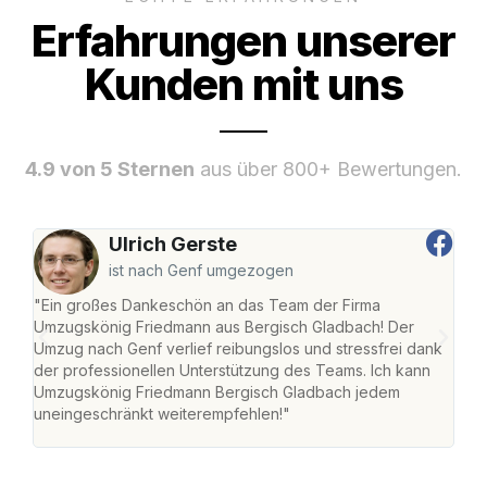
Erfahrungen unserer
Kunden mit uns
4.9 von 5 Sternen
aus über 800+ Bewertungen.
Ulrich Gerste
ist nach Genf umgezogen
"Ein großes Dankeschön an das Team der Firma
"Di
Umzugskönig Friedmann aus Bergisch Gladbach! Der
Gla
Umzug nach Genf verlief reibungslos und stressfrei dank
Amst
der professionellen Unterstützung des Teams. Ich kann
effi
Umzugskönig Friedmann Bergisch Gladbach jedem
alle
uneingeschränkt weiterempfehlen!"
für 